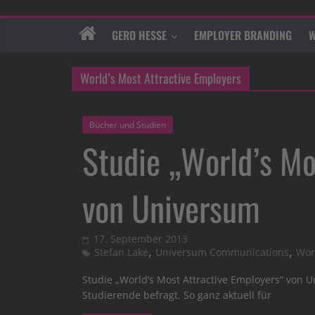
GERO HESSE
EMPLOYER BRANDING
W
World’s Most Attractive Employers
Bücher und Studien
Studie „World’s Mo
von Universum
17. September 2013
,
,
Stefan Lake
Universum Communications
Wor
Studie „World’s Most Attractive Employers“ von 
Studierende befragt. So ganz aktuell für