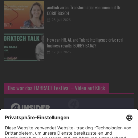
amtlich voran: Transformation von Innen mit Dr.
DORIT BOSCH
23. Juli 2026
How can HR, AI, and Talent Intelligence drive real
business results, BOBBY BAJAJ?
17. Juli 2026
Das war das EMBRACE Festival – Video auf Klick