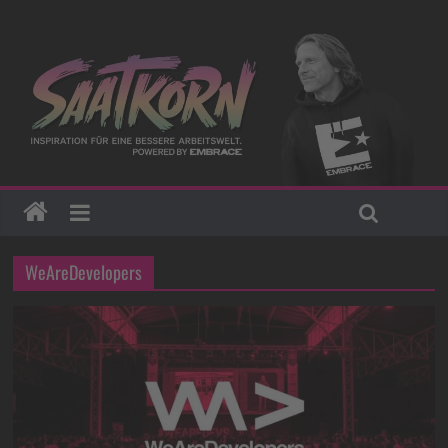
WeAreDevelopers