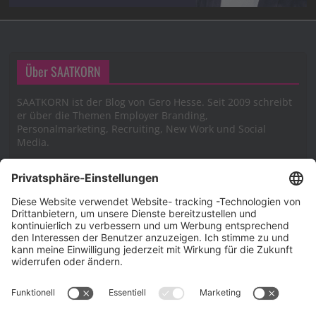
Über SAATKORN
SAATKORN ist der Blog von Gero Hesse. Seit 2009 schreibt
er über die Themen Employer Branding,
Personalmarketing, Recruiting, New Work und Social
Media.
Impressum
Impressum
Datenschutzerklärung
Cookie-Richtlinie (EU)