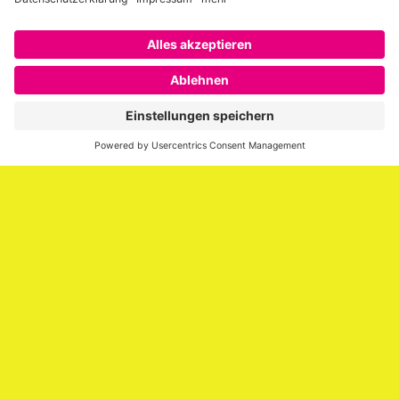
Über SAATKORN
SAATKORN ist der Blog von Gero Hesse. Seit 2009 schreibt
er über die Themen Employer Branding,
Personalmarketing, Recruiting, New Work und Social
Media.
Impressum
Impressum
Datenschutzerklärung
Cookie-Richtlinie (EU)
SAATKORN – der Employer Branding Blog
Werbung auf SAATKORN