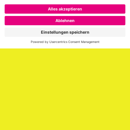
Über SAATKORN
SAATKORN ist der Blog von Gero Hesse. Seit 2009 schreibt
er über die Themen Employer Branding,
Personalmarketing, Recruiting, New Work und Social
Media.
Impressum
Impressum
Datenschutzerklärung
Cookie-Richtlinie (EU)
SAATKORN – der Employer Branding Blog
Werbung auf SAATKORN