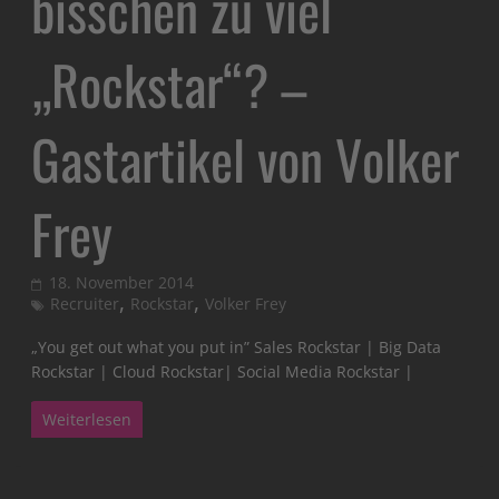
bisschen zu viel
„Rockstar“? –
Gastartikel von Volker
Frey
18. November 2014
,
,
Recruiter
Rockstar
Volker Frey
„You get out what you put in” Sales Rockstar | Big Data
Rockstar | Cloud Rockstar| Social Media Rockstar |
Weiterlesen