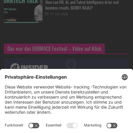
How can HR, AI, and Talent Intelligence drive real
business results, BOBBY BAJAJ?
17. Juli 2026
Das war das EMBRACE Festival – Video auf Klick