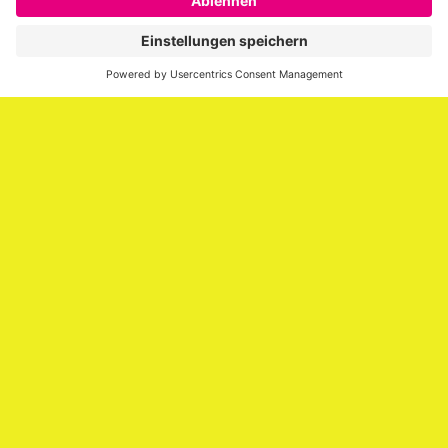
er über die Themen Employer Branding,
Personalmarketing, Recruiting, New Work und Social
Media.
Impressum
Impressum
Datenschutzerklärung
Cookie-Richtlinie (EU)
SAATKORN – der Employer Branding Blog
Werbung auf SAATKORN
Copyright © 2026
SAATKORN