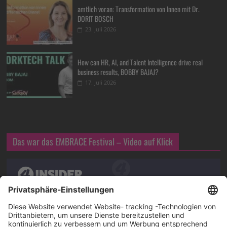
amtlich voran: Transformation von Innen mit Dr.
DORIT BOSCH
23. Juli 2026
How can HR, AI, and Talent Intelligence drive real
business results, BOBBY BAJAJ?
17. Juli 2026
Das war das EMBRACE Festival – Video auf Klick