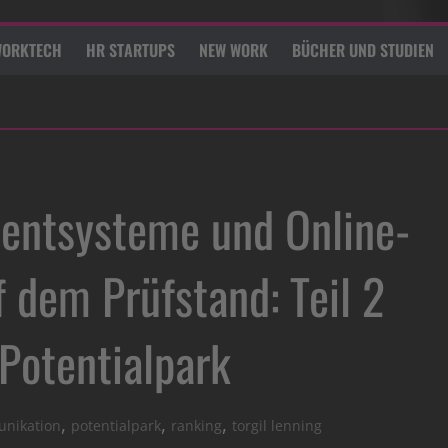
ORKTECH
HR STARTUPS
NEW WORK
BÜCHER UND STUDIEN
ntsysteme und Online-
dem Prüfstand: Teil 2
 Potentialpark
,
,
,
unikation
potentialpark
ranking
torgil lenning