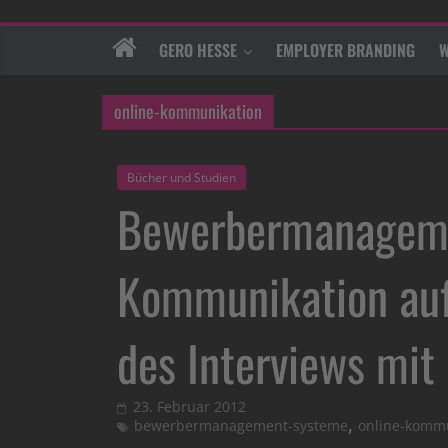
GERO HESSE
EMPLOYER BRANDING
W
online-kommunikation
Bücher und Studien
Bewerbermanageme
Kommunikation auf 
des Interviews mit
23. Februar 2012
,
bewerbermanagement-systeme
online-komm