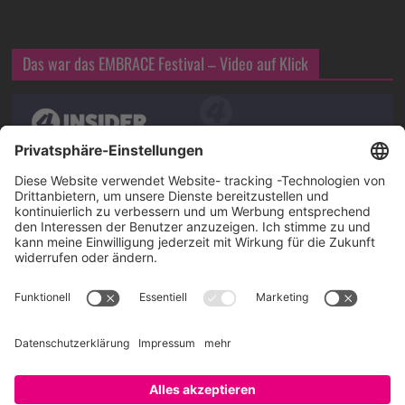
Das war das EMBRACE Festival – Video auf Klick
Über SAATKORN