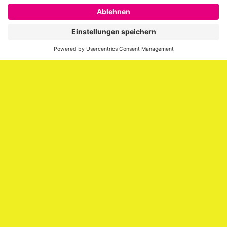
SAATKORN ist der Blog von Gero Hesse. Seit 2009 schreibt
er über die Themen Employer Branding,
Personalmarketing, Recruiting, New Work und Social
Media.
Impressum
Impressum
Datenschutzerklärung
Cookie-Richtlinie (EU)
SAATKORN – der Employer Branding Blog
Werbung auf SAATKORN