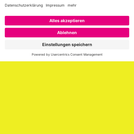
Über SAATKORN
SAATKORN ist der Blog von Gero Hesse. Seit 2009 schreibt
er über die Themen Employer Branding,
Personalmarketing, Recruiting, New Work und Social
Media.
Impressum
Impressum
Datenschutzerklärung
Cookie-Richtlinie (EU)
SAATKORN – der Employer Branding Blog
Werbung auf SAATKORN