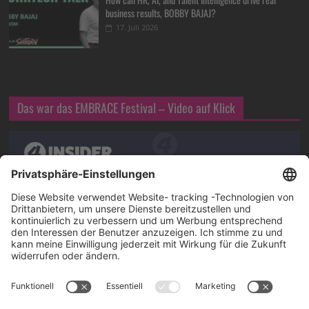
business results, BOBBY BAJAJ?
17. Juli 2026
Das war das EMBRACE Festival – Video auf Klick