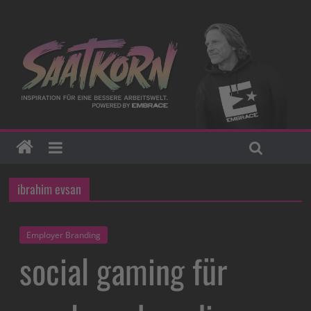
ibrahim evsan
Employer Branding
social gaming für