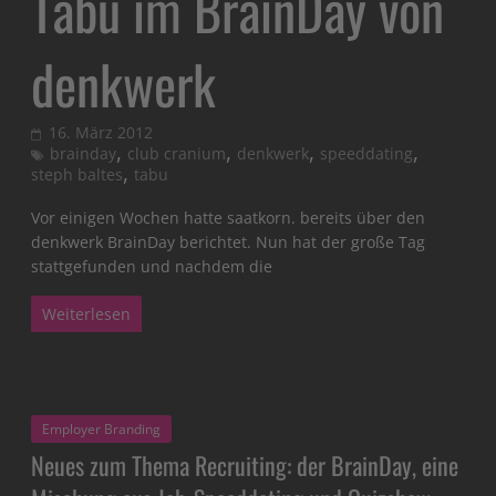
Tabu im BrainDay von
denkwerk
16. März 2012
,
,
,
,
brainday
club cranium
denkwerk
speeddating
,
steph baltes
tabu
Vor einigen Wochen hatte saatkorn. bereits über den
denkwerk BrainDay berichtet. Nun hat der große Tag
stattgefunden und nachdem die
Weiterlesen
Employer Branding
Neues zum Thema Recruiting: der BrainDay, eine