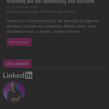
Mischung aus Job-Speeddating und Quizshow
16. Februar 2012
,
,
,
blabq
brainday
denkwerk
Recruiting
Neues zum Thema Recruiting: der BrainDay Die Agentur
denkwerk arbeitet mit innovativen Mitteln daran, neue
MitarbeiterInnen zu finden. Letzten Sommer
Weiterlesen
Let’s connect!