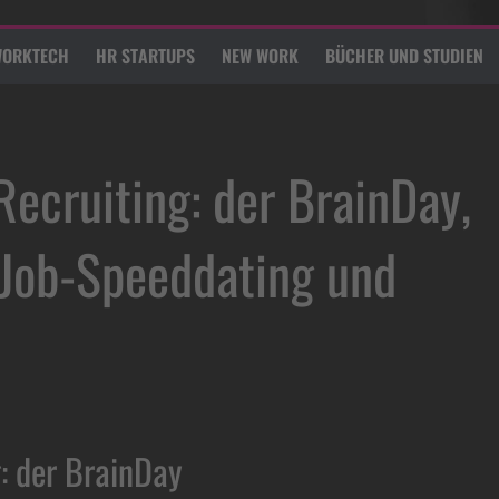
ORKTECH
HR STARTUPS
NEW WORK
BÜCHER UND STUDIEN
ecruiting: der BrainDay,
 Job-Speeddating und
: der BrainDay