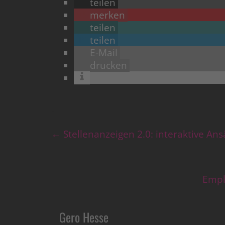
teilen
merken
teilen
teilen
E-Mail
drucken
←
Stellenanzeigen 2.0: interaktive Ans
Empl
Gero Hesse