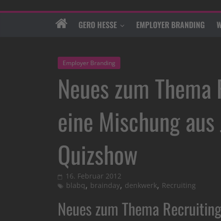
GERO HESSE
EMPLOYER BRANDING
W
Employer Branding
Neues zum Thema R
eine Mischung aus
Quizshow
16. Februar 2012
,
,
,
blabq
brainday
denkwerk
Recruiting
Neues zum Thema Recruiting