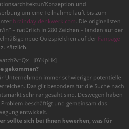
tionsarchitektur/Konzeption und
werbung um eine Teilnahme läuft bis zum
unter
brainday.denkwerk.com
. Die originellsten
/in“ – natürlich in 280 Zeichen – landen auf der
elmäßige neue Quizspielchen auf der
Fanpage
 zusätzlich.
watch?v=Qx__J0YKpHk]
Idee gekommen?
 für Unternehmen immer schwieriger potentielle
rreichen. Das gilt besonders für die Suche nach
eitsmarkt sehr rar gesäht sind. Deswegen haben
m Problem beschäftigt und gemeinsam das
wegung entwickelt.
wer sollte sich bei Ihnen bewerben, was für