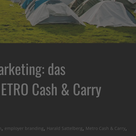
rketing: das
 METRO Cash & Carry
,
,
,
,
n
employer branding
Harald Sattelberg
Metro Cash & Carry