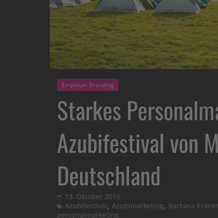
Employer Branding
Starkes Personalma
Azubifestival von
Deutschland
13. Oktober 2015
,
,
Azubifestival
Azubimarketing
Barbara Krane
personalmarketing