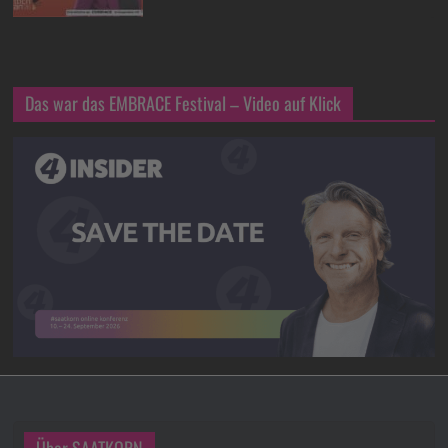
Das war das EMBRACE Festival – Video auf Klick
Über SAATKORN