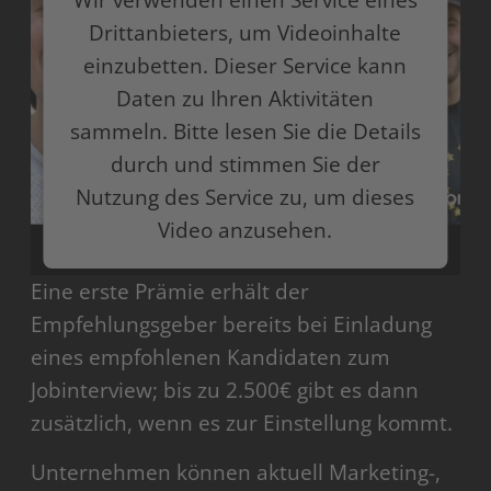
Wir verwenden einen Service eines
Drittanbieters, um Videoinhalte
einzubetten. Dieser Service kann
Daten zu Ihren Aktivitäten
sammeln. Bitte lesen Sie die Details
durch und stimmen Sie der
Nutzung des Service zu, um dieses
Video anzusehen.
Eine erste Prämie erhält der
Mehr Informationen
Empfehlungsgeber bereits bei Einladung
Akzeptieren
eines empfohlenen Kandidaten zum
Jobinterview; bis zu 2.500€ gibt es dann
powered by
Usercentrics Consent Management
Platform
zusätzlich, wenn es zur Einstellung kommt.
Unternehmen können aktuell Marketing-,