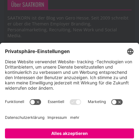
Über SAATKORN
SAATKORN ist der Blog von Gero Hesse. Seit 2009 schreibt
er über die Themen Employer Branding,
Personalmarketing, Recruiting, New Work und Social
Media.
Impressum
Impressum
Datenschutzerklärung
Cookie-Richtlinie (EU)
SAATKORN – der Employer Branding Blog
Werbung auf SAATKORN