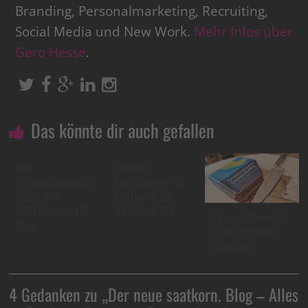
Branding, Personalmarketing, Recruiting,
Social Media und New Work.
Mehr Infos über
Gero Hesse
.
Das könnte dir auch gefallen
Das
Thomas
Personalmagazin
Sattelberger &
sucht den
saatkorn. im
beliebtesten HR
Gespräch 1/4
Perspektivwechs
Blog
el im Employer
Branding
4 Gedanken zu „
Der neue saatkorn. Blog – Alles