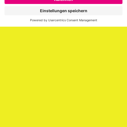
er über die Themen Employer Branding,
Personalmarketing, Recruiting, New Work und Social
Media.
Impressum
Impressum
Datenschutzerklärung
Cookie-Richtlinie (EU)
SAATKORN – der Employer Branding Blog
Werbung auf SAATKORN
Copyright © 2026
SAATKORN