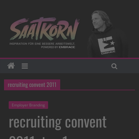
recruiting convent 2011
Employer Branding
recruiting convent