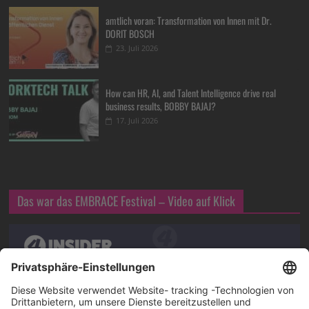
amtlich voran: Transformation von Innen mit Dr.
DORIT BOSCH
23. Juli 2026
How can HR, AI, and Talent Intelligence drive real
business results, BOBBY BAJAJ?
17. Juli 2026
Das war das EMBRACE Festival – Video auf Klick