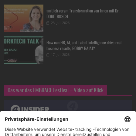
amtlich voran: Transformation von Innen mit Dr.
DORIT BOSCH
23. Juli 2026
How can HR, AI, and Talent Intelligence drive real
business results, BOBBY BAJAJ?
17. Juli 2026
Das war das EMBRACE Festival – Video auf Klick