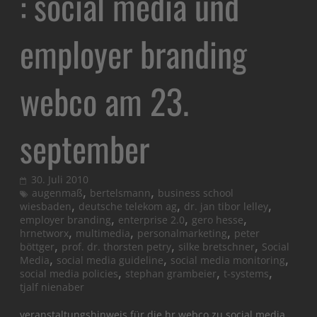
: social media und
employer branding
webco am 23.
september
30. Juli 2010
,
,
augenmaß
bertelsmann
business school
,
,
,
wiesbaden
deutsche telekom ag
dr. jan tibor lelley
,
,
,
employer branding
enterprise 2.0
gero hesse
,
,
,
hrnetworx
multimedia
personalmarketing
peter
,
,
,
böttger
prof. dr. thorsten petry
silke bretschner
Social
,
,
,
Media
social media guideline
social media monitoring
,
,
,
social media policies
stephan grambeier
t-systems
tjalf nienaber
veranstaltungshinweis für die hr webco zu social media