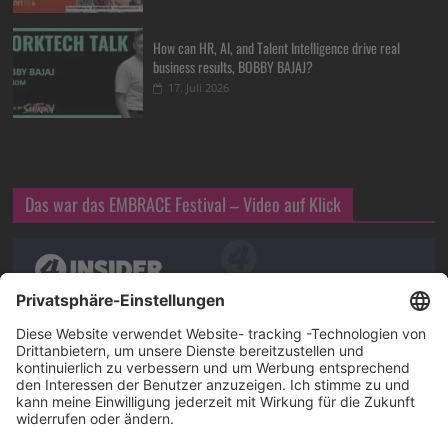
How can HR, AI, and Talent Intelligence drive real
business results, BOBBY BAJAJ?
17. Juli 2026
Das war das EMBRACE Festival – Video auf Klick