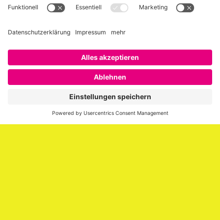
Über SAATKORN
SAATKORN ist der Blog von Gero Hesse. Seit 2009 schreibt
er über die Themen Employer Branding,
Personalmarketing, Recruiting, New Work und Social
Media.
Impressum
Impressum
Datenschutzerklärung
Cookie-Richtlinie (EU)