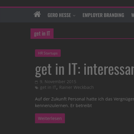
GERO HESSE
EMPLOYER BRANDING
W
get in IT
HR Startups
get in IT: interessa
9. November 2015
,
get in IT
Rainer Weckbach
Auf der Zukunft Personal hatte ich das Vergnüge
kennenzulernen. Er betreibt
Weiterlesen