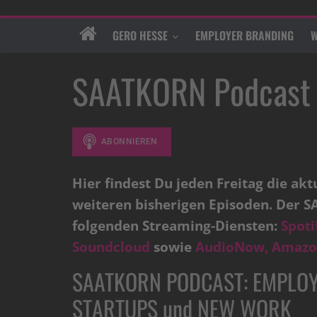
GERO HESSE
EMPLOYER BRANDING
W
SAATKORN Podcast
Hier findest Du jeden Freitag die ak
weiteren bisherigen Episoden.
Der S
folgenden Streaming-Diensten:
Spoti
Soundcloud
sowie
AudioNow,
Amazo
SAATKORN PODCAST: EMPLOY
STARTUPS und NEW WORK