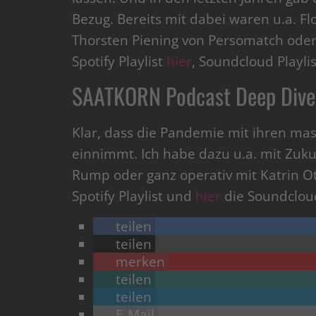
Bezug. Bereits mit dabei waren u.a. F
Thorsten Piening von Persomatch oder 
Spotify Playlist
hier
, Soundcloud Playli
SAATKORN Podcast Deep Dive
Klar, dass die Pandemie mit ihren m
einnimmt. Ich habe dazu u.a. mit Zukun
Rump oder ganz operativ mit Katrin O
Spotify Playlist und
hier
die Soundcloud
teilen
teilen
merken
teilen
teilen
E-Mail