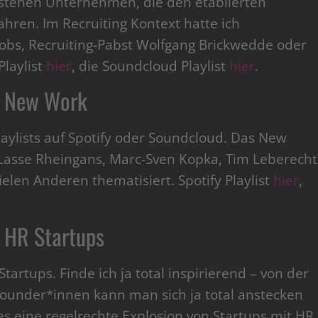
tstehen Unternehmen, die den etablierten
hren. Im Recruiting Kontext hatte ich
Jobs, Recruiting-Pabst Wolfgang Brickwedde oder
Playlist
hier
, die Soundcloud Playlist
hier
.
e New Work
aylists auf Spotify oder Soundcloud. Das New
asse Rheingans, Marc-Sven Kopka, Tim Leberecht
ielen Anderen thematisiert. Spotify Playlist
hier
,
 HR Startups
artups. Finde ich ja total inspirierend – von der
 Founder*innen kann man sich ja total anstecken
es eine regelrechte Explosion von Startups mit HR