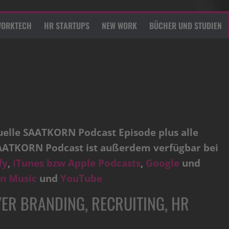
ORKTECH
HR STARTUPS
NEW WORK
BÜCHER UND STUDIEN
tuelle SAATKORN Podcast Episode plus alle
AATKORN Podcast ist außerdem verfügbar bei
fy
,
iTunes bzw Apple Podcasts
,
Google
und
n Music
und
YouTube
ER BRANDING, RECRUITING, HR