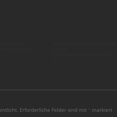
Branding und
employer branding und social media
arketing bei Bosch
auf dem
personalmanagementkongress (tag
1)
ntlicht.
Erforderliche Felder sind mit
*
markiert