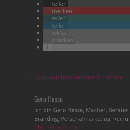
teilen
merken
teilen
teilen
E-Mail
drucken
←
Cyquest: Recrutainment Pioniere
Gero Hesse
Ich bin Gero Hesse, Macher, Berate
Branding, Personalmarketing, Recru
über Gero Hesse
.