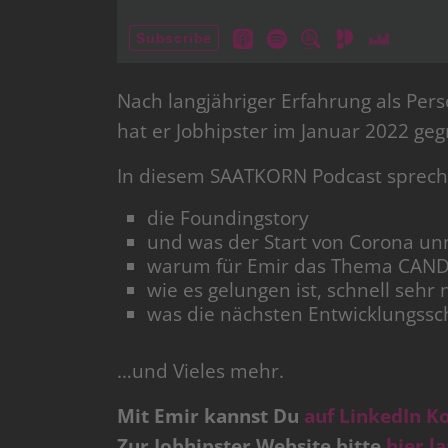
Nach langjähriger Erfahrung als Pers
hat er Jobhipster im Januar 2022 geg
In diesem SAATKORN Podcast spreche
die Foundingstory
und was der Start von Corona u
warum für Emir das Thema CANDI
wie es gelungen ist, schnell se
was die nächsten Entwicklungsschr
…und Vieles mehr.
Mit Emir kannst Du
auf LinkedIn K
Zur Jobhipster Website bitte
hier l