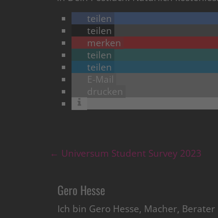
teilen
teilen
merken
teilen
teilen
E-Mail
drucken
←
Universum Student Survey 2023
Gero Hesse
Ich bin Gero Hesse, Macher, Berate