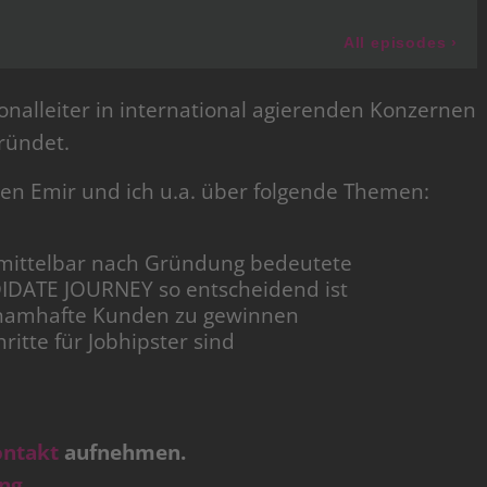
onalleiter in international agierenden Konzernen
ründet.
n Emir und ich u.a. über folgende Themen:
nmittelbar nach Gründung bedeutete
DATE JOURNEY so entscheidend ist
hr namhafte Kunden zu gewinnen
itte für Jobhipster sind
ontakt
aufnehmen.
ang
.