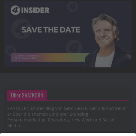
Über SAATKORN
SAATKORN ist der Blog von Gero Hesse. Seit 2009 schreibt
er über die Themen Employer Branding,
Personalmarketing, Recruiting, New Work und Social
Media.