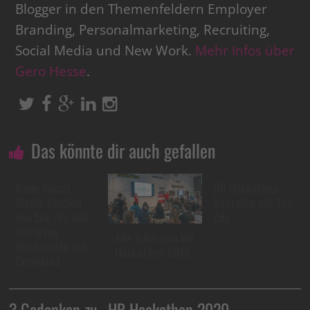
Blogger in den Themenfeldern Employer
Branding, Personalmarketing, Recruiting,
Social Media und New Work.
Mehr Infos über
Gero Hesse
.
Das könnte dir auch gefallen
Neue Social
HR Hackathon:
Media Studien
Interview mit Eva
von Eva Zils und
Zils
Wolfgang
Alle Infos zum HR
Brickwedde mit
Hackathon 2019
Download
3 Gedanken zu „
HR Hackathon 2020 –