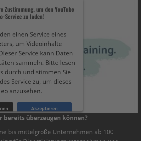
hre Zustimmung, um den YouTube
o-Service zu laden!
den einen Service eines
eters, um Videoinhalte
Dieser Service kann Daten
itäten sammeln. Bitte lesen
ils durch und stimmen Sie
des Service zu, um dieses
deo anzusehen.
onen
Akzeptieren
 bereits überzeugen können?
ntrics Consent Management Platform
eine bis mittelgroße Unternehmen ab 100