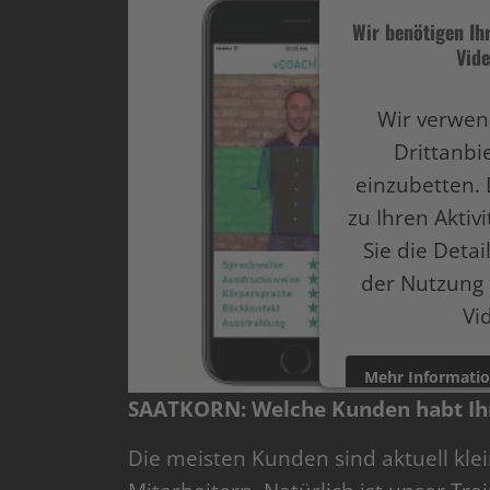
Wir benötigen I
Vide
Wir verwen
Drittanbi
einzubetten. 
zu Ihren Aktiv
Sie die Deta
der Nutzung 
Vi
Mehr Informati
SAATKORN: Welche Kunden habt Ihr
powered by
Userce
Die meisten Kunden sind aktuell kl