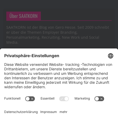
Über SAATKORN
SAATKORN ist der Blog von Gero Hesse. Seit 2009 schreibt
er über die Themen Employer Branding,
Personalmarketing, Recruiting, New Work und Social
Media.
Impressum
Impressum
Datenschutzerklärung
Cookie-Richtlinie (EU)
SAATKORN – der Employer Branding Blog
Werbung auf SAATKORN