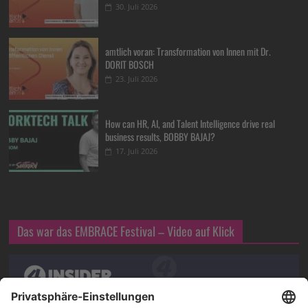
30. Juli 2026
amtlich voran: Transformation von Innen mit Dr.
DORIT BOSCH
23. Juli 2026
How can HR, AI, and Talent Intelligence drive real
business results, BOBBY BAJAJ?
17. Juli 2026
Das war das EMBRACE Festival – Video auf Klick