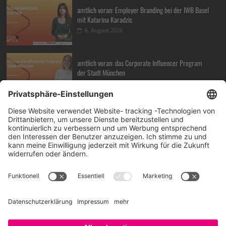
amtlich voran: Employer Branding bei der IWB Basel
mit Katarina Karadzic
6. August 2026
amtlich voran: das Corporate Influencer Program
der Stadt München
30. Juli 2026
amtlich voran: Transformation von Innen mit Dr.
DORIT BOSCH
23. Juli 2026
How can HR, AI, and Talent Intelligence drive real
business results, BOBBY BAJAJ?
17. Juli 2026