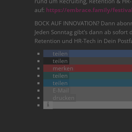
rund um Recruiting, Retention & HR-T
auf:
https://embrace.family/festiva
BOCK AUF INNOVATION? Dann abonni
Jeden Sonntag gibt’s dann ab sofort 
Retention und HR-Tech in Dein Postf
teilen
teilen
merken
teilen
teilen
E-Mail
drucken