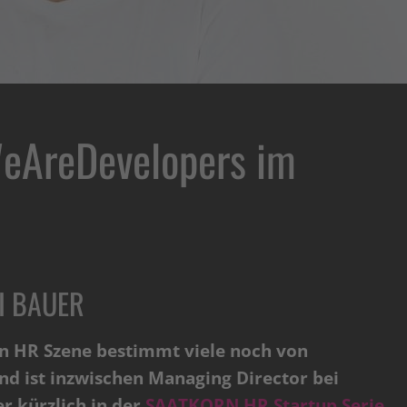
eAreDevelopers im
I BAUER
n HR Szene bestimmt viele noch von
und ist inzwischen Managing Director bei
 kürzlich in der
SAATKORN HR Startup Serie
.