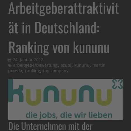
Arbeitgeberattraktivit
ät in Deutschland:
Ranking von kununu
24. Januar 2012
,
,
,
arbeitgeberbewertung
azubi
kununu
martin
,
,
poreda
ranking
top company
Die Unternehmen mit der