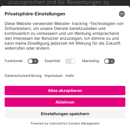
anzusprechen znd für Bewertungen zu
gewinnen, wo sie sind: bei Facebook! Ich
habe gerade einen Auftrag, für ein
Unternehmen aus der
Industriegüterproduktion Azubis zu finden
– und es ist wirklich nicht leicht, Facebook
zu integrieren, da die Suchmaschine sehr
schlecht ist. Facebook-Werbung wäre
vielleicht der effektivste Weg?
Antwort
Schreibe einen Kommentar
Deine E-Mail-Adresse wird nicht veröffentlicht.
Erforderliche Felder sind mit
*
markiert