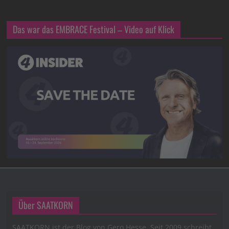
Das war das EMBRACE Festival – Video auf Klick
Über SAATKORN
SAATKORN ist der Blog von Gero Hesse. Seit 2009 schreibt