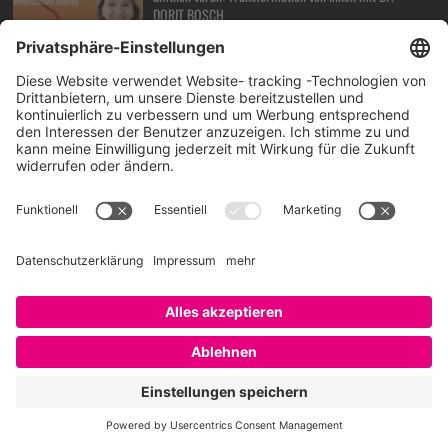
DORIT BOSCH
23. Juli 2026
How can HR, AI, and Talent Intelligence drive real
business results, BOBBY BAJAJ?
17. Juli 2026
Das war das EMBRACE Festival – Video auf Klick