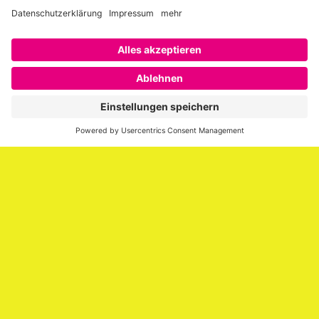
Über SAATKORN
SAATKORN ist der Blog von Gero Hesse. Seit 2009 schreibt
er über die Themen Employer Branding,
Personalmarketing, Recruiting, New Work und Social
Media.
Impressum
Impressum
Datenschutzerklärung
Cookie-Richtlinie (EU)
SAATKORN – der Employer Branding Blog
Werbung auf SAATKORN