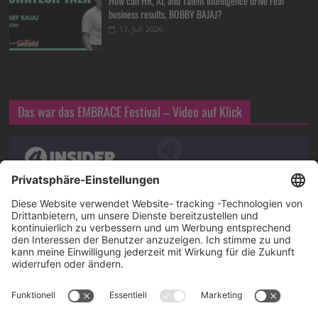
How can HR, AI, and Talent Intelligence drive real
business results, BOBBY BAJAJ?
17. Juli 2026
Das war das EMBRACE Festival – Video auf Klick