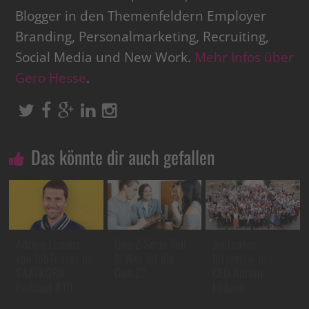
Blogger in den Themenfeldern Employer
Branding, Personalmarketing, Recruiting,
Social Media und New Work.
Mehr Infos über
Gero Hesse
.
Das könnte dir auch gefallen
Adrien Ledoux
Gen Z Serie Teil
Jobteaser –
von JobTeaser im
1: Wer ist die
Interview mit
SAATKORN
Gen Z?
CEO Adrien
Podcast #10
Ledoux