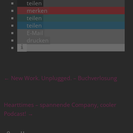
teilen
merken
teilen
teilen
E-Mail
drucken
←
New Work. Unplugged. – Buchverlosung
Hearttimes – spannende Company, cooler
Podcast!
→