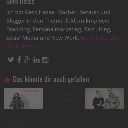
Gero Hesse
Ich bin Gero Hesse, Macher, Berater und
Blogger in den Themenfeldern Employer
Branding, Personalmarketing, Recruiting,
Social Media und New Work.
Mehr Infos über
Gero Hesse
.
Das könnte dir auch gefallen
embrace change:
Event in München
Wie funktioniert
World Media
eigentlich ACTIVE
Festival: Kraft
SOURCING?
der