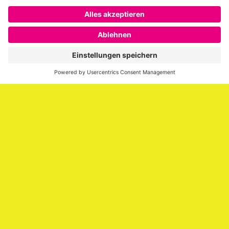
Über SAATKORN
SAATKORN ist der Blog von Gero Hesse. Seit 2009 schreibt
er über die Themen Employer Branding,
Personalmarketing, Recruiting, New Work und Social
Media.
Impressum
Impressum
Datenschutzerklärung
Cookie-Richtlinie (EU)
SAATKORN – der Employer Branding Blog
Werbung auf SAATKORN