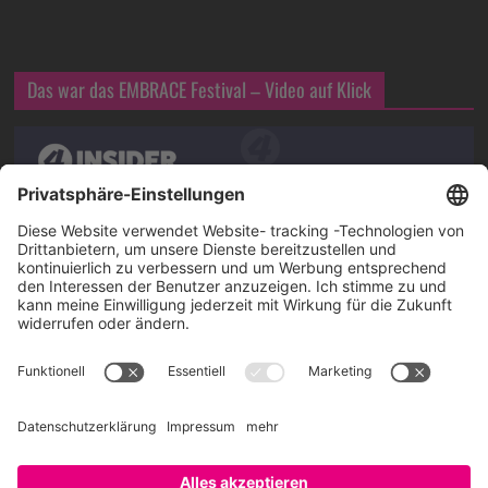
Das war das EMBRACE Festival – Video auf Klick
Über SAATKORN