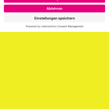
SAATKORN ist der Blog von Gero Hesse. Seit 2009 schreibt
er über die Themen Employer Branding,
Personalmarketing, Recruiting, New Work und Social
Media.
Impressum
Impressum
Datenschutzerklärung
Cookie-Richtlinie (EU)
SAATKORN – der Employer Branding Blog
Werbung auf SAATKORN