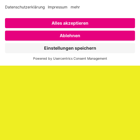
Über SAATKORN
SAATKORN ist der Blog von Gero Hesse. Seit 2009 schreibt
er über die Themen Employer Branding,
Personalmarketing, Recruiting, New Work und Social
Media.
Impressum
Impressum
Datenschutzerklärung
Cookie-Richtlinie (EU)
SAATKORN – der Employer Branding Blog
Werbung auf SAATKORN