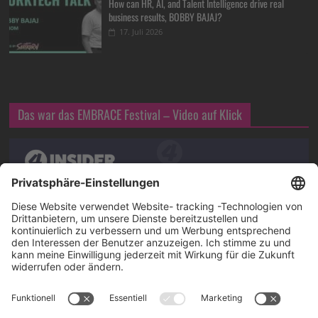
How can HR, AI, and Talent Intelligence drive real
business results, BOBBY BAJAJ?
17. Juli 2026
Das war das EMBRACE Festival – Video auf Klick