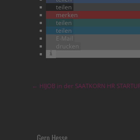
teilen
merken
teilen
teilen
E-Mail
drucken
←
HIJOB in der SAATKORN HR STARTUP
Gero Hesse