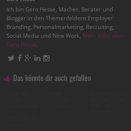
Ich bin Gero Hesse, Macher, Berater und
Blogger in den Themenfeldern Employer
Branding, Personalmarketing, Recruiting,
Social Media und New Work.
Mehr Infos über
Gero Hesse
.
Das könnte dir auch gefallen
Studie: Wie
Mobile
Aufruf zur Mobile
blicken
Recruiting:
Recruiting Studie
Akademiker und
StepStone
2013 – BITTE
Nicht-
launcht App
MITMACHEN
Akademiker auf
ihren Job?