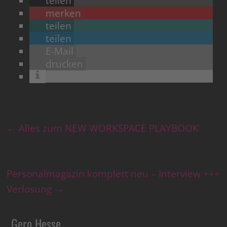
teilen
merken
teilen
teilen
E-Mail
drucken
←
Alles zum NEW WORKSPACE PLAYBOOK
Personalmagazin komplett neu – Interview +++
Verlosung
→
Gero Hesse