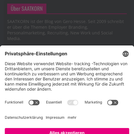
Über SAATKORN
SAATKORN ist der Blog von Gero Hesse. Seit 2009 schreibt
er über die Themen Employer Branding,
Personalmarketing, Recruiting, New Work und Social
Media.
Impressum
Impressum
Datenschutzerklärung
Cookie-Richtlinie (EU)
SAATKORN – der Employer Branding Blog
Werbung auf SAATKORN