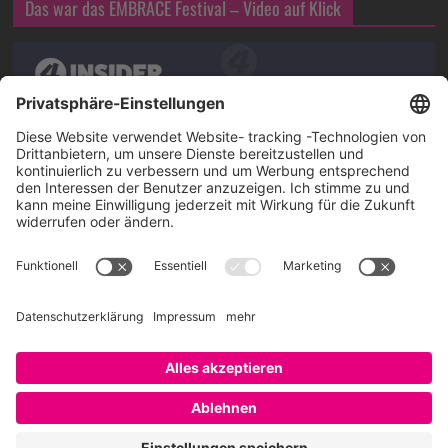
Das war das EMBRACE Festival – Video auf Klick
Über SAATKORN
SAATKORN ist der Blog von Gero Hesse. Seit 2009 schreibt
er über die Themen Employer Branding,
Personalmarketing, Recruiting, New Work und Social