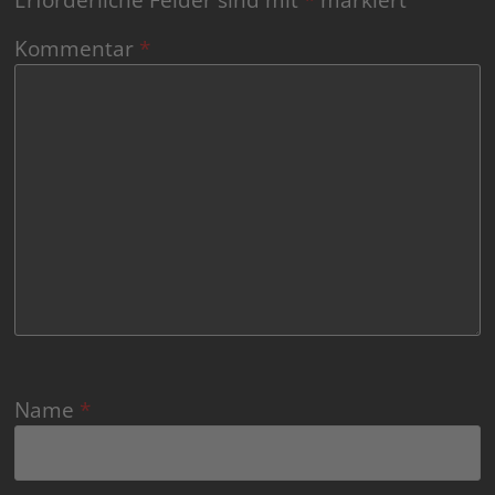
Erforderliche Felder sind mit
*
markiert
Kommentar
*
Name
*