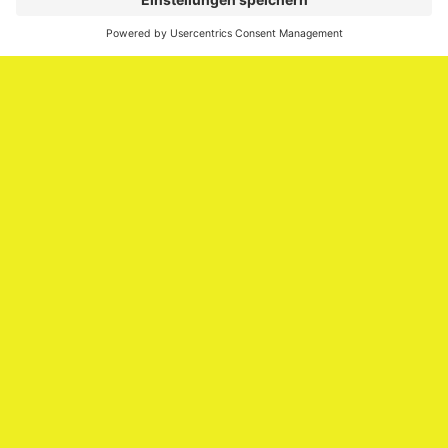
Media.
Impressum
Impressum
Datenschutzerklärung
Cookie-Richtlinie (EU)
SAATKORN – der Employer Branding Blog
Werbung auf SAATKORN
Copyright © 2026
SAATKORN