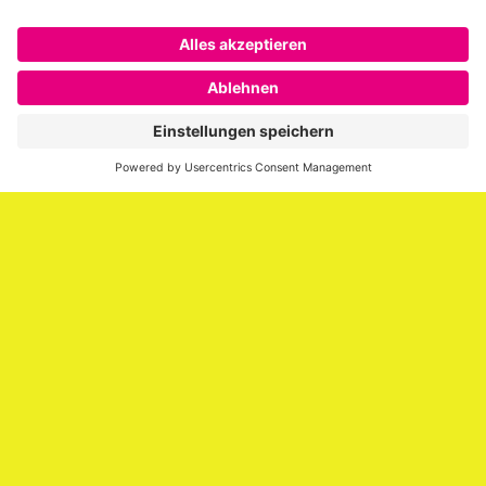
Über SAATKORN
SAATKORN ist der Blog von Gero Hesse. Seit 2009 schreibt
er über die Themen Employer Branding,
Personalmarketing, Recruiting, New Work und Social
Media.
Impressum
Impressum
Datenschutzerklärung
Cookie-Richtlinie (EU)
SAATKORN – der Employer Branding Blog
Werbung auf SAATKORN