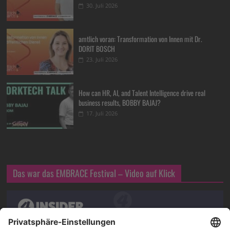
30. Juli 2026
amtlich voran: Transformation von Innen mit Dr.
DORIT BOSCH
23. Juli 2026
How can HR, AI, and Talent Intelligence drive real
business results, BOBBY BAJAJ?
17. Juli 2026
Das war das EMBRACE Festival – Video auf Klick