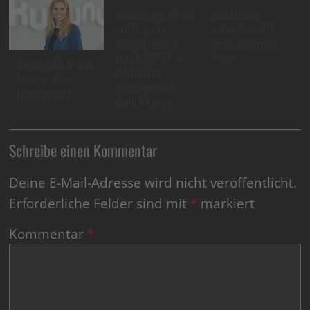
daimler ist #3 im
exklusives
ranking der
interview mit
„social media
prof. dr. armin
studie 2010“ –
trost
Sarah Müller von
exklusives
kununu über
interview mit
Transparenz
daniel loewa
Schreibe einen Kommentar
Deine E-Mail-Adresse wird nicht veröffentlicht.
Erforderliche Felder sind mit
*
markiert
Kommentar
*