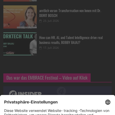
amtlich voran: Transformation von Innen mit Dr.
DORIT BOSCH
23. Juli 2026
How can HR, AI, and Talent Intelligence drive real
business results, BOBBY BAJAJ?
17. Juli 2026
Das war das EMBRACE Festival – Video auf Klick