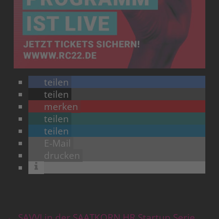
teilen
teilen
merken
teilen
teilen
E-Mail
drucken
←
SAVVI in der SAATKORN HR Startup Serie