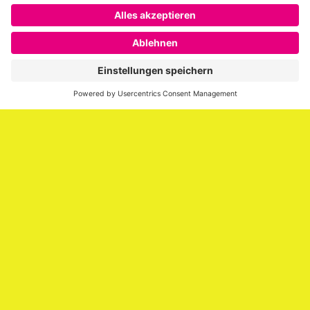
Über SAATKORN
SAATKORN ist der Blog von Gero Hesse. Seit 2009 schreibt
er über die Themen Employer Branding,
Personalmarketing, Recruiting, New Work und Social
Media.
Impressum
Impressum
Datenschutzerklärung
Cookie-Richtlinie (EU)
SAATKORN – der Employer Branding Blog
Werbung auf SAATKORN