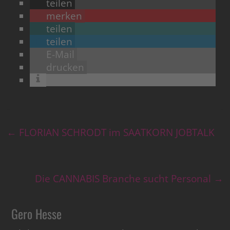
teilen
merken
teilen
teilen
E-Mail
drucken
←
FLORIAN SCHRODT im SAATKORN JOBTALK
Die CANNABIS Branche sucht Personal
→
Gero Hesse