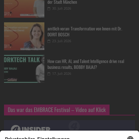
der Stadt München
30. Juli 2026
amtlich voran: Transformation von Innen mit Dr.
DORIT BOSCH
23. Juli 2026
How can HR, AI, and Talent Intelligence drive real
business results, BOBBY BAJAJ?
17. Juli 2026
Das war das EMBRACE Festival – Video auf Klick